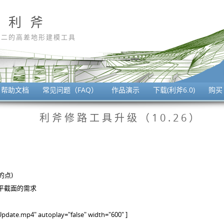
利 斧
无二的高差地形建模工具
帮助文档
常见问题（FAQ）
作品演示
下载(利斧6.0)
购买
利斧修路工具升级（10.26）
的点)
平截面的需求
pdate.mp4" autoplay="false" width="600" ]