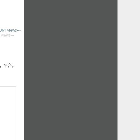
,361 views---
 views---
，平台。