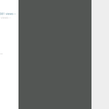
,381 views---
 views---
…