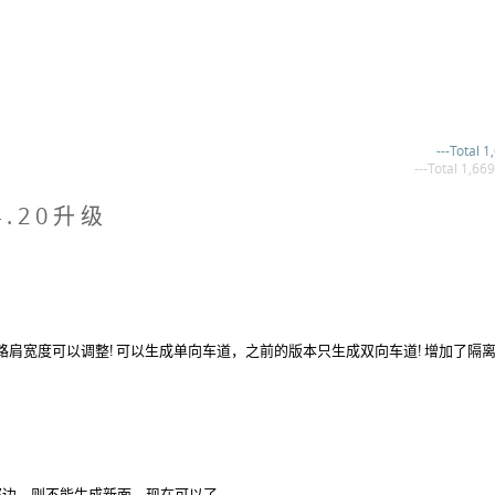
---Total 1
---Total 1,669
4.20升级
路肩宽度可以调整! 可以生成单向车道，之前的版本只生成双向车道! 增加了隔
那边，则不能生成新面，现在可以了