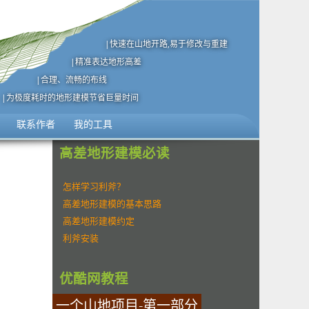
|快速在山地开路,易于修改与重建
|精准表达地形高差
|合理、流畅的布线
|为极度耗时的地形建模节省巨量时间
联系作者
我的工具
高差地形建模必读
怎样学习利斧？
高差地形建模的基本思路
高差地形建模约定
利斧安装
优酷网教程
一个山地项目-第一部分