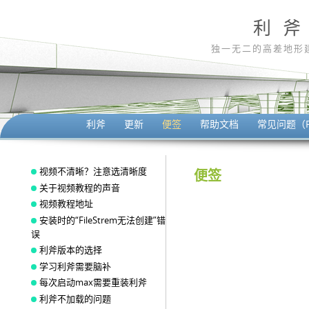
利 斧
独一无二的高差地形
利斧
更新
便签
帮助文档
常见问题（F
视频不清晰？注意选清晰度
便签
关于视频教程的声音
视频教程地址
安装时的“FileStrem无法创建”错
误
利斧版本的选择
学习利斧需要脑补
每次启动max需要重装利斧
利斧不加载的问题