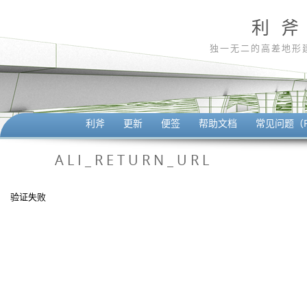
利 斧
独一无二的高差地形
利斧
更新
便签
帮助文档
常见问题（F
ALI_RETURN_URL
验证失败