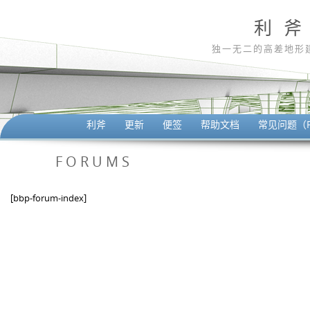
利 斧
独一无二的高差地形
利斧
更新
便签
帮助文档
常见问题（F
FORUMS
[bbp-forum-index]