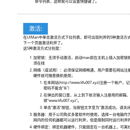
命令列表，这样就可以设置快捷键了。
激活:
在UIMan中单击激活方式下拉列表，即可出现利斧的5种激活
下一个页面激活利斧了。
这5种激活方式分别是：
加密锁：无须手动激活，启动max前在主机上插入加密锁
须在线
网络（或试用）：必须保证网络畅通，用户需要在网站注
硬件就可随意换机使用；
在本网站(http://www.lifu007.xyz)注册一
密码不能含“&”）
在弹出的窗口里，从上到下依次输入注册用的邮箱、
择“www.lifu007.xyz”。
单击“激活”按钮，当按钮文字变为"激活成功，请关闭
服务器：用于公司购买多套软件时使用，选择一台电脑作
网内的任何机器都可以运行利斧，但是限制同时运行利斧
硬件绑定：绑定机器硬件，只能固定在一台机器上，可离