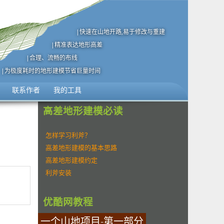
|快速在山地开路,易于修改与重建
|精准表达地形高差
|合理、流畅的布线
|为极度耗时的地形建模节省巨量时间
联系作者
我的工具
高差地形建模必读
怎样学习利斧？
高差地形建模的基本思路
高差地形建模约定
利斧安装
优酷网教程
一个山地项目-第一部分