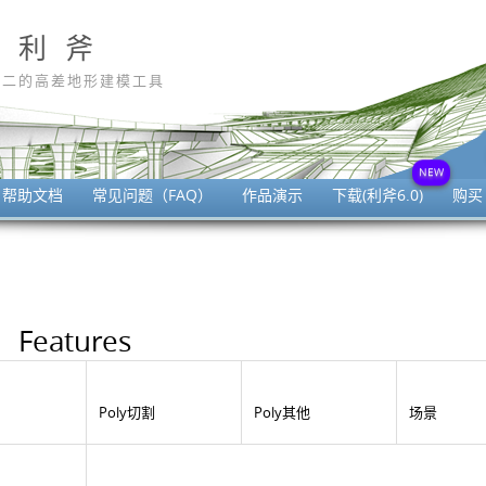
利 斧
无二的高差地形建模工具
帮助文档
常见问题（FAQ）
作品演示
下载(利斧6.0)
购买
Features
Poly切割
Poly其他
场景