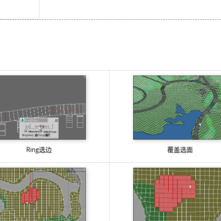
Ring选边
覆盖选面