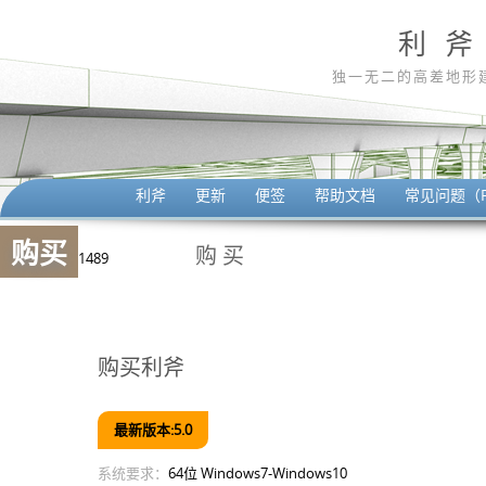
利 斧
独一无二的高差地形
利斧
更新
便签
帮助文档
常见问题（F
购买
购买
1489
购买利斧
最新版本:5.0
系统要求：
64位 Windows7-Windows10