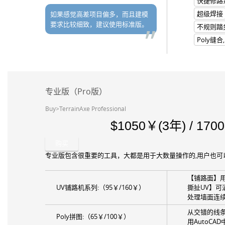
快捷修路
超级焊接
如果感觉高差项目偏多，而且建模
要求比较细致，建议使用标准版。
不规则踏
Poly缝合
专业版（Pro版）
Buy>TerrainAxe Professional
1050￥(3年) / 17
购买
专业版包含很重要的工具，大都是用于大数量操作的,用户也可
【铺路面】
UV铺路机系列:（95￥/160￥）
撕扯UV】
处理墙面连
从交错的线
Poly拼图:（65￥/100￥）
用AutoC