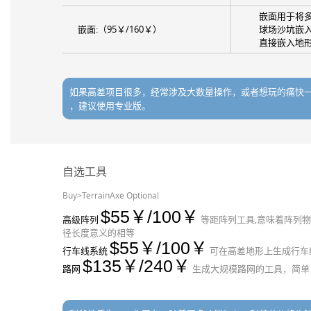
嵌面用于将
嵌面:（95￥/160￥）
球场沙坑嵌
直接嵌入地
如果高差项目很多，经常涉及大数量操作，或者想玩的痛快
，建议使用专业版。
自选工具
Buy>TerrainAxe Optional
55￥/100￥
高级阵列
等距阵列工具,意味着阵列
径长度意义的相等
55￥/100￥
行车线系统
可在高差地形上生成行车
135￥/240￥
路网
生成大规模路网的工具，简单