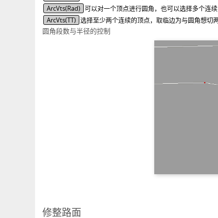
ArcVts(Rad)
可以对一个顶点进行圆角，也可以选择多个连续
ArcVts(TT)
选择至少两个连续的顶点，取临边为与圆角想切
圆角段数与半径的控制
修整路面