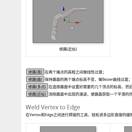
修路(近似)
修路(直)
在两个端点的高程之间做线性过渡；
修路(曲)
保持路面的两个端点标高不变，做Bezier曲线过渡；
修路(多点)
在选择路面中设置好需要的几个顶点的标高，然
修路(近似)
消除路面中出现的澡波，使路面获取一个平滑的
Weld Vertex to Edge
在Vertex和Edge之间进行焊接的工具，轻松讲多边形直接的缝