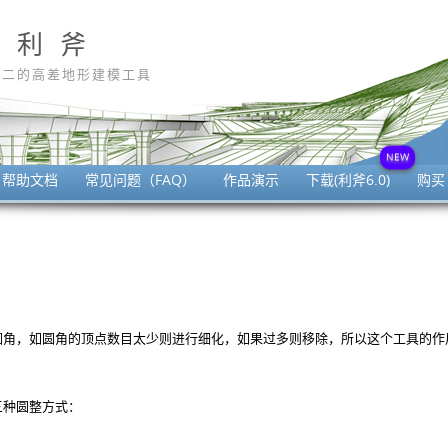
利 斧
无二的高差地形建模工具
帮助文档
常见问题（FAQ）
作品演示
下载(利斧6.0)
购买
圆角，如圆角的顶点数目太少则进行细化，如果过多则移除，所以这个工具的作
三种圆整方式：