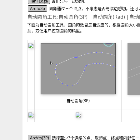
Tan1Edge
圆角只与一边想切.
ArcTo3p
圆角通过三个顶点，不考虑是否与临边想切。还可
自动圆角工具:自动圆角(3P) | 自动圆角(Rad) |自动
下面为自动圆角工具，圆角的数目是自适应的，根据圆角大小
系，方便用户控制圆角的精度。
自动圆角(3P)
ArcVts(3P)
选择至少3个连续的点，取起点，终点和内部任