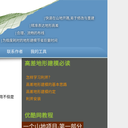
|快速在山地开路,易于修改与重建
|精准表达地形高差
|合理、流畅的布线
|为极度耗时的地形建模节省巨量时间
联系作者
我的工具
高差地形建模必读
怎样学习利斧？
高差地形建模的基本思路
高差地形建模约定
用不但是
利斧安装
优酷网教程
一个山地项目-第一部分