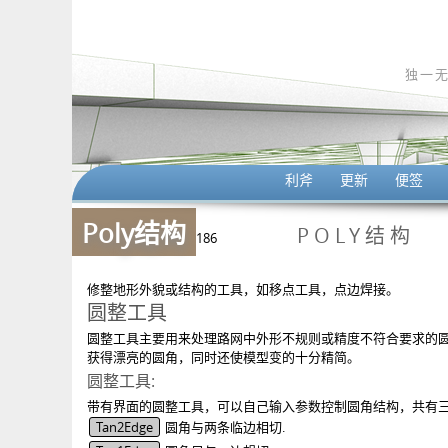
独一
利斧
更新
便签
Poly结构
POLY结构
186
修整地形外貌或结构的工具，如移点工具，点边焊接。
圆整工具
圆整工具主要用来处理路网中外形不规则或精度不符合要求的
获得漂亮的圆角，同时还使模型变的十分精简。
圆整工具:
带有界面的圆整工具，可以自己输入参数控制圆角结构，共有
Tan2Edge
圆角与两条临边相切.